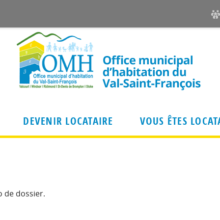
DEVENIR LOCATAIRE
VOUS ÊTES LOCAT
Pour qui ?
Dernières nouvelles
Types de logements et secteurs
d'attribution
o de dossier.
 locataire
Ouverture du bureau de V
Soumettre une demande
yer