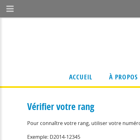
ACCUEIL
À PROPOS
Vérifier votre rang
Organisation
Locataire
Conseil d'administration
Pour connaître votre rang, utiliser votre numér
Vous êtes
Structure administrative
Bail et lo
Nos immeubles
Exemple: D2014-12345