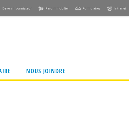
Devenir fournisseur
Parc immobilier
Formulaires
Intranet
AIRE
NOUS JOINDRE
Règlements et politiques
Règlements
alcourt
Politique de gestion des demandes
prioritaires et des demandes de