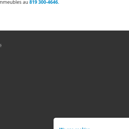
 immeubles au
819 300-4646.
é