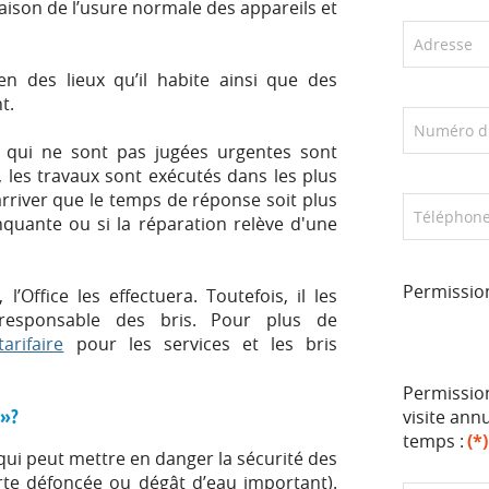
Analyse et suivi de la demande
raison de l’usure normale des appareils et
 du loyer
Toutes les nouvelles
Vérifiez votre rang en ligne
de transfert de logement
Attribution d'un logement
hangement de serrure
tien des lieux qu’il habite ainsi que des
t.
Alternatives aux HLM
n et extermination
 qui ne sont pas jugées urgentes sont
e, les travaux sont exécutés dans les plus
locataire (renseignements
)
 arriver que le temps de réponse soit plus
quante ou si la réparation relève d'une
 au PPA
d'aide ou plainte
Permissio
unautaire
’Office les effectuera. Toutefois, il les
 responsable des bris. Pour plus de
 salle communautaire
tarifaire
pour les services et les bris
épart
d'ajout d'occupant
Permission
 »?
visite an
temps :
(*)
ui peut mettre en danger la sécurité des
orte défoncée ou dégât d’eau important).