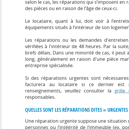
selon le cas, les réparations qui s’imposent en 
Paiement
Nos partenaires
des pièces ou en raison de l’âge de ceux-ci.
Demande 
Propriétaire
Clé et c
Le locataire, quant à lui, doit voir à l’entre
équipements situés à l’intérieur de son logemen
Réparatio
Peinture
Les réparations ou les demandes d'entretien
vérifiées à l'intérieur de 48 heures. Par la suit
Guide du 
généraux
brefs délais. Dans une minorité de cas, il peut
long, généralement en raison d'une pièce man
Adhésion
entreprise spécialisée.
Demande 
Vie comm
Si des réparations urgentes sont nécessaires, l
facturera au locataire si ce dernier est
Location
renseignements, veuillez consulter la
grille 
Avis de d
responsables.
Demande 
QUELLES SONT LES RÉPARATIONS DITES « URGENTES
Une réparation urgente suppose une situation q
personnes ou l’intégrité de l’immeuble (ex. p