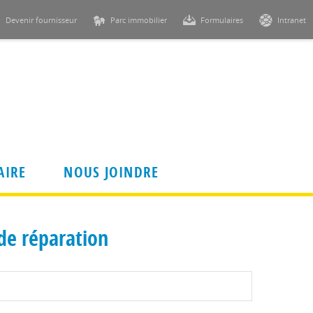
Devenir fournisseur
Parc immobilier
Formulaires
Intranet
AIRE
NOUS JOINDRE
de réparation
Règlements et politiques
Règlements
alcourt
Politique de gestion des demandes
prioritaires et des demandes de