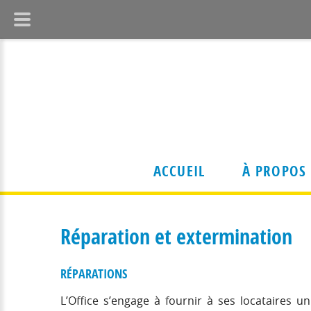
ACCUEIL
À PROPOS
Réparation et extermination
Organisation
Locataire
Conseil d'administration
RÉPARATIONS
Vous êtes
Structure administrative
Bail et lo
Nos immeubles
L’Office s’engage à fournir à ses locataires u