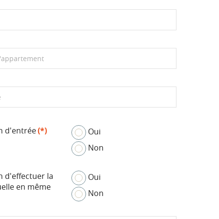
relogement
Politique de facturation
Politique de gestion des plaintes
Politique sur le changement de
revêtement de planchers
Comité sur l’accès à l’information et la
protection des renseignements
personnels
n d'entrée
(*)
Oui
Non
 d'effectuer la
Oui
nuelle en même
Non