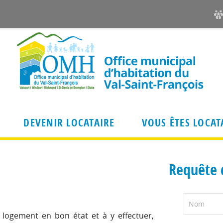
DEVENIR LOCATAIRE
VOUS ÊTES LOCAT
Requête 
Pour qui ?
Dernières nouvelles
Types de logements et secteurs
d'attribution
 locataire
Ouverture du bureau de V
Soumettre une demande
yer
n logement en bon état et à y effectuer,